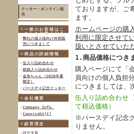
じめとする、プル
ておりますが、ご
クッキー・オンライン販
売
ます。
ホームページの購
一般のお客様はこ
ちらをご覧くださ
利用に限定させて
い
弊社の個人様向け外部販
売につきまして
扱いとさせていた
商品の詳細情報
1.商品価格につき
缶入り詰め合わせ
購入ページにて「
紙箱入り詰め合わせ
員向けの個人負担
金魚ちゃん（2026年夏
限定）
につきましては、
バースデイ記念クッキー
缶入り詰め合わせ 
会社概要
て税込価格）
Company Info.
Copyright(C)
※バースデイ記念
経営理念
りません。
設立主旨