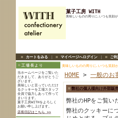
菓子工房 WITH
美味しいものの周りに､いつも笑顔
カートをみる
｜
マイページへログイン
｜
ご利
工場長より
美味しいものの周りに､いつも笑顔
当ホームページをご覧いた
HOME
>
一般のお
だきまして、ありがとうご
ざいます。
美味しいと言っていただけ
弊社の個人様向け外部販
るクッキーを工場スタッフ
全員で協力しあって作って
まいります。
弊社のHPをご覧
菓子工房WITHをよろしく
お願い申し上げます。
弊社のクッキーに
店長日記はこちら >>